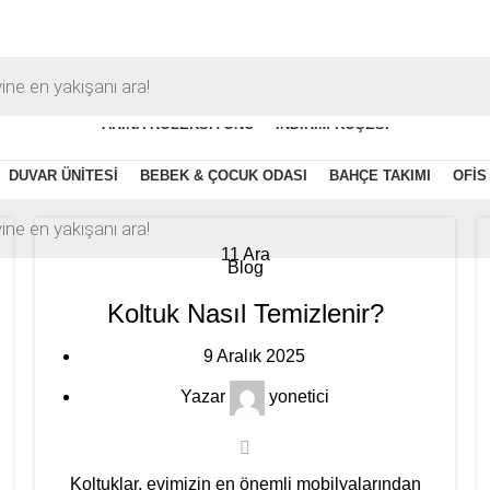
ARINA KOLEKSIYONU
İNDIRIM KÖŞESI
DUVAR ÜNITESI
BEBEK & ÇOCUK ODASI
BAHÇE TAKIMI
OFIS
11
Ara
Blog
Koltuk Nasıl Temizlenir?
9 Aralık 2025
Yazar
yonetici
Koltuklar, evimizin en önemli mobilyalarından