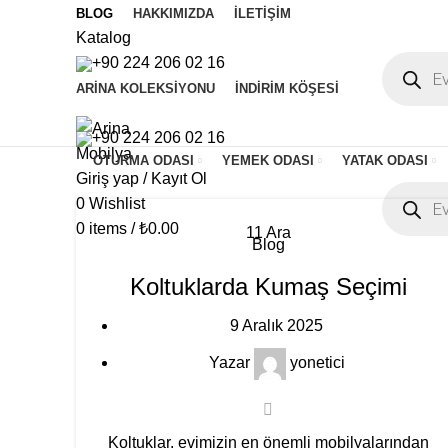
BLOG
HAKKIMIZDA
İLETIŞIM
Katalog
Products
+90 224 206 02 16
search
ARINA KOLEKSIYONU
İNDIRIM KÖŞESI
+90 224 206 02 16
OTURMA ODASI
YEMEK ODASI
YATAK ODASI
Giriş yap / Kayıt Ol
Products
0
Wishlist
search
0
items
/
₺
0.00
11
Ara
Blog
Menu
Koltuklarda Kumaş Seçimi
9 Aralık 2025
Giriş yap / Kayıt Ol
0
Wishlist
Yazar
yonetici
0
items
/
₺
0.00
Koltuklar, evimizin en önemli mobilyalarından