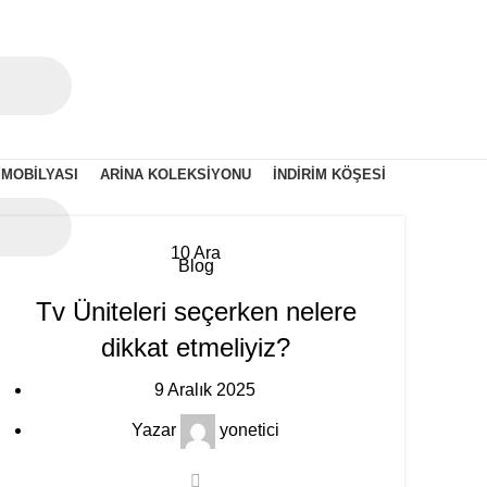
 MOBILYASI
ARINA KOLEKSIYONU
İNDIRIM KÖŞESI
10
Ara
Blog
Tv Üniteleri seçerken nelere
dikkat etmeliyiz?
9 Aralık 2025
Yazar
yonetici