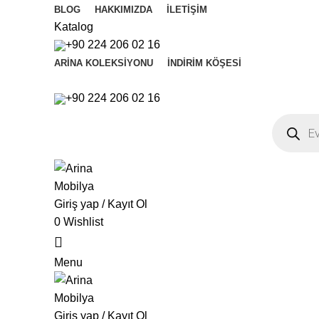
BLOG
HAKKIMIZDA
İLETIŞIM
Katalog
+90 224 206 02 16
ARINA KOLEKSIYONU
İNDIRIM KÖŞESI
+90 224 206 02 16
Products
search
Giriş yap / Kayıt Ol
0
Wishlist
Menu
Giriş yap / Kayıt Ol