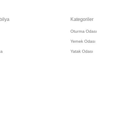
bilya
Kategoriler
Oturma Odası
Yemek Odası
da
Yatak Odası
leşmesi
Duvar Ünitesi
 ve Politikalarımız
Bebek & Çocuk Odası
ade
Bahçe Takımı
Koşullar
Ofis Mobilyası
 Çerez Politikası
Arina Koleksiyonu
İndirim Köşesi