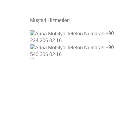
Müşteri Hizmetleri
+90
224 206 02 16
+90
540 306 02 16
info@arinamobilya.com
Yeniceköy, Bursa Karayolu 4.km,
16400 İnegöl/Bursa