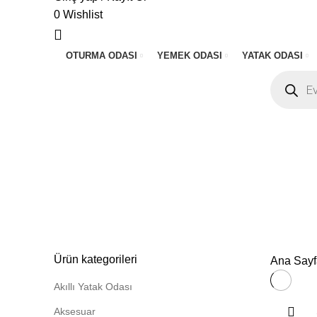
0
Wishlist
OTURMA ODASI
YEMEK ODASI
YATAK ODASI
Products
search
Ofis Mobilyası
Categories
ALL
PRODUCTS
IÇ AKSESUAR
0 PRODUCTS
TÜM ÜR
BEBEK & ÇOCUK ODASI
0 PRODUCTS
DUVAR ÜNITESI
0
YEMEK ODASI
59 PRODUCTS
Ürün kategorileri
Ana Sayf
Akıllı Yatak Odası
Aksesuar