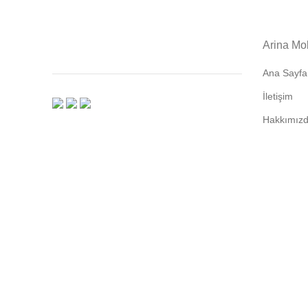
Arina Mo
Ana Sayfa
İletişim
Hakkımız
Satış Söz
KVKK Belge
Kargo & İ
Şartlar & 
Gizlilik ve
© Copyright 2022 - Arina Mobilya
Design:
07Pixel Yazılım Hizmetleri