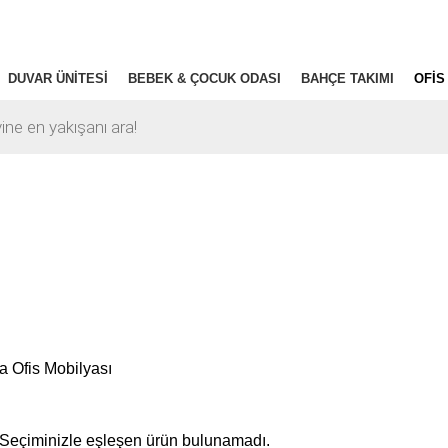
DUVAR ÜNITESI
BEBEK & ÇOCUK ODASI
BAHÇE TAKIMI
OFIS
ÜNLER
23 PRODUCTS
AKILLI YATAK ODASI
2 PRODUCTS
AKSESUA
 PRODUCTS
OFIS MOBILYASI
0 PRODUCTS
OTURMA ODASI
75 PRO
a
Ofis Mobilyası
Seçiminizle eşleşen ürün bulunamadı.