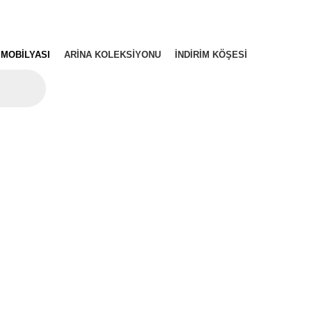
 MOBILYASI
ARINA KOLEKSIYONU
İNDIRIM KÖŞESI
R
1 PRODUCT
BAHÇE TAKIMI
1 PRODUCT
DUCTS
YATAK ODASI
2 PRODUCTS