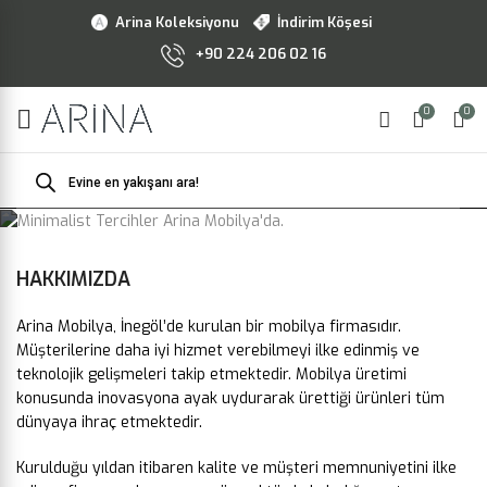
Arina Koleksiyonu
İndirim Köşesi
+90 224 206 02 16
0
0
Products
search
Hakkımızda
HAKKIMIZDA
Arina Mobilya, İnegöl’de kurulan bir mobilya firmasıdır.
Müşterilerine daha iyi hizmet verebilmeyi ilke edinmiş ve
teknolojik gelişmeleri takip etmektedir. Mobilya üretimi
konusunda inovasyona ayak uydurarak ürettiği ürünleri tüm
dünyaya ihraç etmektedir.
Kurulduğu yıldan itibaren kalite ve müşteri memnuniyetini ilke