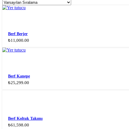
Berf Berjer
₺
11,000.00
Berf Kanepe
₺
25,299.00
Berf Koltuk Takımı
₺
61,598.00