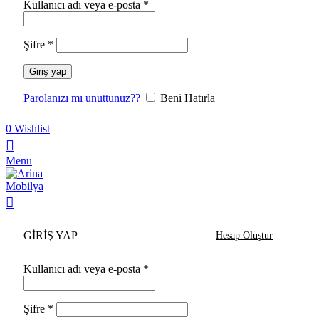
Kullanıcı adı veya e-posta
*
Şifre
*
Giriş yap
Parolanızı mı unuttunuz??
Beni Hatırla
0
Wishlist
Menu
GIRIŞ YAP
Hesap Oluştur
Kullanıcı adı veya e-posta
*
Şifre
*