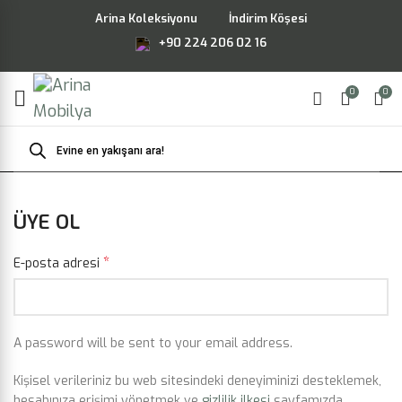
Arina Koleksiyonu
İndirim Köşesi
+90 224 206 02 16
0
0
Products
search
ÜYE OL
*
E-posta adresi
A password will be sent to your email address.
Kişisel verileriniz bu web sitesindeki deneyiminizi desteklemek,
hesabınıza erişimi yönetmek ve
gizlilik ilkesi
sayfamızda