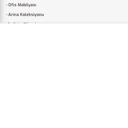
Ofis Mobilyası
Arina Koleksiyonu
İndirim Köşesi
Web sitemizdeki deneyiminizi geliştirmek için çerezleri
kullanıyoruz. Bu web sitesine göz atarak, çerez
MÜŞTERI HIZMETLERI
kullanımımızı kabul etmiş olursunuz.
BILGI VER.
ONAYLA
+90 224 206 02 16
+90 540 306 02 16
info@arinamobilya.com