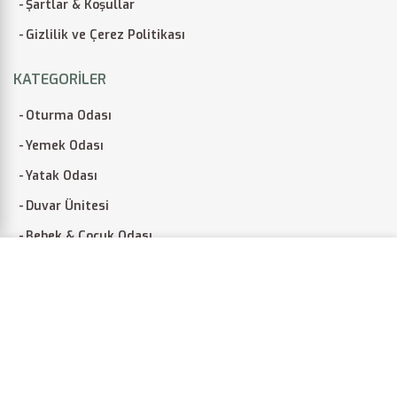
Şartlar & Koşullar
Gizlilik ve Çerez Politikası
KATEGORILER
Oturma Odası
Yemek Odası
Yatak Odası
Duvar Ünitesi
Bebek & Çocuk Odası
Web sitemizdeki deneyiminizi geliştirmek için çerezleri
Bahçe Takımı
kullanıyoruz. Bu web sitesine göz atarak, çerez
Ofis Mobilyası
kullanımımızı kabul etmiş olursunuz.
Arina Koleksiyonu
BILGI VER.
ONAYLA
İndirim Köşesi