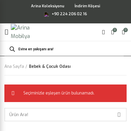
Arina Koleksiyonu
İndirim Köşesi
+90 224 206 02 16
0
0
Products
search
Ana Sayfa
Bebek & Çocuk Odası
Seçiminizle eşleşen ürün bulunamadı.