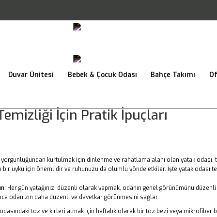
+90 224 206 02 16
Arina Koleksiyonu
İndirim Köşesi
+90 224 206 02 16
Duvar Ünitesi
Bebek & Çocuk Odası
Bahçe Takımı
Of
emizliği İçin Pratik İpuçları
 yorgunluğundan kurtulmak için dinlenme ve rahatlama alanı olan yatak odası, te
ı bir uyku için önemlidir ve ruhunuzu da olumlu yönde etkiler. İşte yatak odası temi
ın
: Her gün yatağınızı düzenli olarak yapmak, odanın genel görünümünü düzenli t
a odanızın daha düzenli ve davetkar görünmesini sağlar.
 odasındaki toz ve kirleri almak için haftalık olarak bir toz bezi veya mikrofiber 