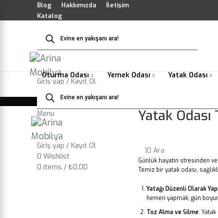
Blog
Hakkımızda
İletişim
Katalog
Products
search
Arina Koleksiyonu
İndirim Köşesi
Oturma Odası
Yemek Odası
Yatak Odası
Giriş yap / Kayıt Ol
Products
0
Wishlist
search
HOME
BLOG
0
items
/
₺
0.00
Yatak Odası T
Menu
Giriş yap / Kayıt Ol
10
Ara
0
Wishlist
Günlük hayatın stresinden ve
0
items
/
₺
0.00
Temiz bir yatak odası, sağlıkl
Yatağı Düzenli Olarak Yap
hemen yapmak, gün boyunc
Toz Alma ve Silme
: Yatak