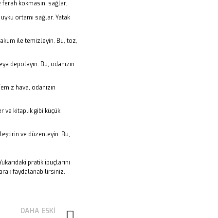
ve ferah kokmasını sağlar.
r uyku ortamı sağlar. Yatak
akum ile temizleyin. Bu, toz,
veya depolayın. Bu, odanızın
 Temiz hava, odanızın
 ve kitaplık gibi küçük
leştirin ve düzenleyin. Bu,
ukarıdaki pratik ipuçlarını
rak faydalanabilirsiniz.
DAHA ESKI