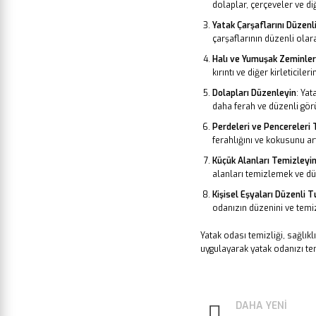
dolaplar, çerçeveler ve di
Yatak Çarşaflarını Düzenli
çarşaflarının düzenli olara
Halı ve Yumuşak Zeminler
kırıntı ve diğer kirleticile
Dolapları Düzenleyin
: Yat
daha ferah ve düzenli gör
Perdeleri ve Pencereleri 
ferahlığını ve kokusunu artı
Küçük Alanları Temizleyi
alanları temizlemek ve d
Kişisel Eşyaları Düzenli 
odanızın düzenini ve temi
Yatak odası temizliği, sağlıkl
uygulayarak yatak odanızı tem
DAHA YENI