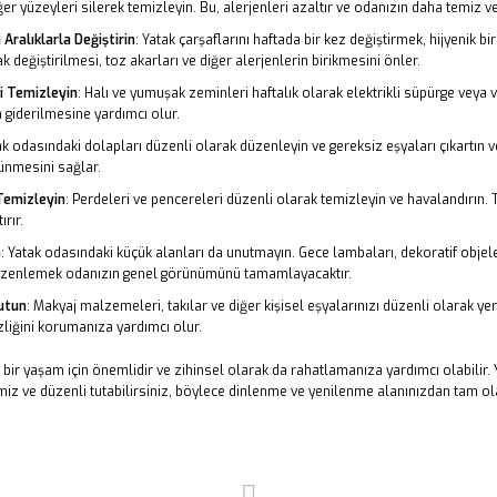
ğer yüzeyleri silerek temizleyin. Bu, alerjenleri azaltır ve odanızın daha temiz 
 Aralıklarla Değiştirin
: Yatak çarşaflarını haftada bir kez değiştirmek, hijyenik bi
k değiştirilmesi, toz akarları ve diğer alerjenlerin birikmesini önler.
i Temizleyin
: Halı ve yumuşak zeminleri haftalık olarak elektrikli süpürge veya v
rin giderilmesine yardımcı olur.
ak odasındaki dolapları düzenli olarak düzenleyin ve gereksiz eşyaları çıkartın 
ünmesini sağlar.
Temizleyin
: Perdeleri ve pencereleri düzenli olarak temizleyin ve havalandırın.
rır.
n
: Yatak odasındaki küçük alanları da unutmayın. Gece lambaları, dekoratif objeler
üzenlemek odanızın genel görünümünü tamamlayacaktır.
Tutun
: Makyaj malzemeleri, takılar ve diğer kişisel eşyalarınızı düzenli olarak yer
zliğini korumanıza yardımcı olur.
ı bir yaşam için önemlidir ve zihinsel olarak da rahatlamanıza yardımcı olabilir. Y
iz ve düzenli tutabilirsiniz, böylece dinlenme ve yenilenme alanınızdan tam ola