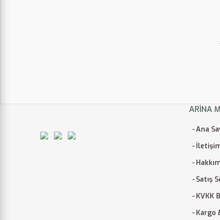
ARINA 
Ana Sa
İletişi
Hakkım
Satış 
KVKK B
Kargo 