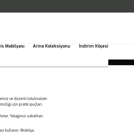
is Mobilyası
Arina Koleksiyonu
İndirim Köşesi
miz ve düzenli tutulmalıdır.
zliği için pratik ipuçları:
utar. Yatağınızı sabahları
bez kullanın. Mobilya,