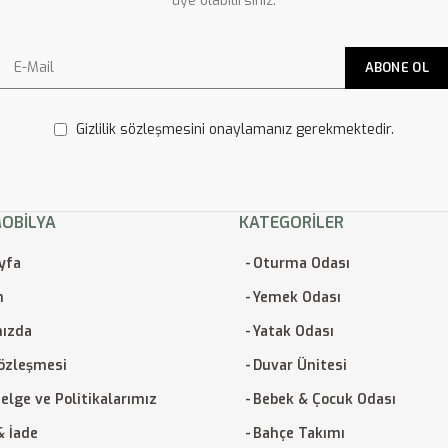
üye olabilirsiniz.
Gizlilik sözleşmesini onaylamanız gerekmektedir.
MOBILYA
KATEGORILER
yfa
Oturma Odası
m
Yemek Odası
ızda
Yatak Odası
Sözleşmesi
Duvar Ünitesi
elge ve Politikalarımız
Bebek & Çocuk Odası
& İade
Bahçe Takımı