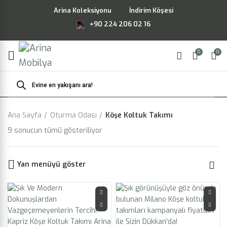
Arina Koleksiyonu
İndirim Köşesi
+90 224 206 02 16
0
0
Products
search
Ana Sayfa
Oturma Odası
Köşe Koltuk Takımı
9 sonucun tümü gösteriliyor
Yan menüyü göster