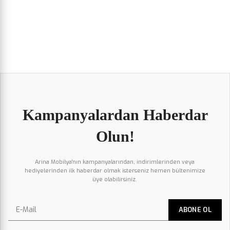
Kampanyalardan Haberdar
Olun!
Arina Mobilya'nın kampanyalarından, indirimlerinden veya
hediyelerinden ilk haberdar olmak isterseniz hemen bültenimize
üye olabilirsiniz.