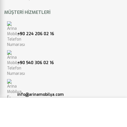
MÜŞTERI HIZMETLERI
+90 224 206 02 16
+90 540 306 02 16
info@arinamobilya.com
Web sitemizdeki deneyiminizi geliştirmek için çerezleri
kullanıyoruz. Bu web sitesine göz atarak, çerez
kullanımımızı kabul etmiş olursunuz.
Yeniceköy, Bursa Karayolu 4.km, 16400 İnegöl/Bursa