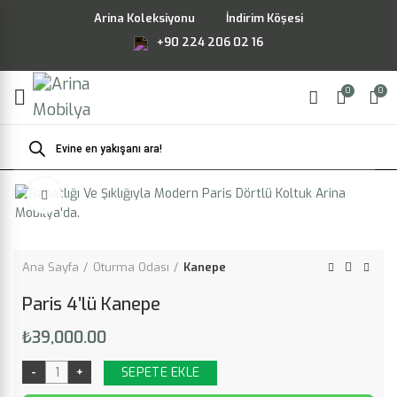
Arina Koleksiyonu
İndirim Köşesi
+90 224 206 02 16
0
0
Products
search
Büyütmek için tıklayın
Ana Sayfa
Oturma Odası
Kanepe
Paris 4’lü Kanepe
₺
39,000.00
SEPETE EKLE