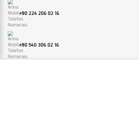
+90 224 206 02 16
+90 540 306 02 16
Web sitemizdeki deneyiminizi geliştirmek için çerezleri
kullanıyoruz. Bu web sitesine göz atarak, çerez
info@arinamobilya.com
kullanımımızı kabul etmiş olursunuz.
BILGI VER.
ONAYLA
Yeniceköy, Bursa Karayolu 4.km, 16400 İnegöl/Bursa