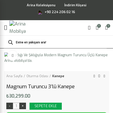
Arina Koleksiyonu
İndirim Köşesi
+90 224 206 02 16
0
0
Products
search
Büyütmek için tıklayın
Ana Sayfa
Oturma Odası
Kanepe
Magnum Turuncu 3’lü Kanepe
₺
30,299.00
SEPETE EKLE