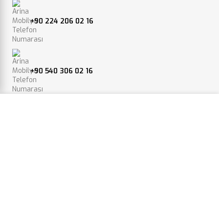
+90 224 206 02 16
+90 540 306 02 16
Web sitemizdeki deneyiminizi geliştirmek için çerezleri
kullanıyoruz. Bu web sitesine göz atarak, çerez
info@arinamobilya.com
kullanımımızı kabul etmiş olursunuz.
BILGI VER.
ONAYLA
Yeniceköy, Bursa Karayolu 4.km, 16400 İnegöl/Bursa