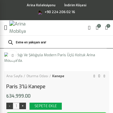
Arina Koleksiyonu
İndirim Köşesi
+90 224 206 02 16
0
0
Products
search
Büyütmek için tıklayın
Ana Sayfa
Oturma Odası
Kanepe
Paris 3’lü Kanepe
₺
34,999.00
SEPETE EKLE