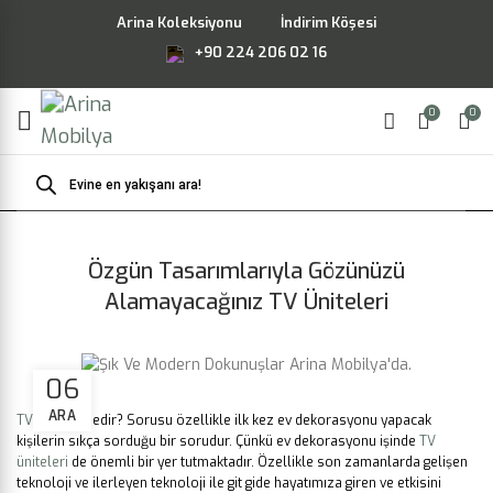
Arina Koleksiyonu
İndirim Köşesi
+90 224 206 02 16
0
0
Products
search
Özgün Tasarımlarıyla Gözünüzü
Alamayacağınız TV Üniteleri
06
ARA
TV Ünitesi
Nedir?
Sorusu özellikle ilk kez ev dekorasyonu yapacak
kişilerin sıkça sorduğu bir sorudur. Çünkü ev dekorasyonu işinde
TV
üniteleri
de önemli bir yer tutmaktadır.
Özellikle son zamanlarda gelişen
teknoloji ve ilerleyen teknoloji ile git gide hayatımıza giren ve etkisini