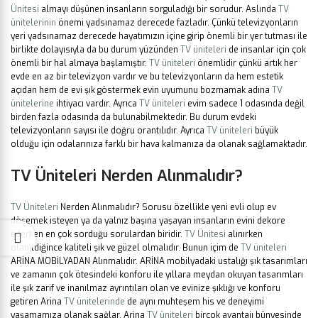
Ünitesi
almayı düşünen insanların sorguladığı bir sorudur. Aslında
TV
ünitelerinin
önemi yadsınamaz derecede fazladır. Çünkü televizyonların
yeri yadsınamaz derecede hayatımızın içine girip önemli bir yer tutması ile
birlikte dolayısıyla da bu durum yüzünden
TV üniteleri
de insanlar için çok
önemli bir hal almaya başlamıştır.
TV üniteleri
önemlidir çünkü artık her
evde en az bir televizyon vardır ve bu televizyonların da hem estetik
açıdan hem de evi şık göstermek evin uyumunu bozmamak adına
TV
ünitelerine
ihtiyacı vardır. Ayrıca
TV üniteleri
evim sadece 1 odasında değil
birden fazla odasında da bulunabilmektedir. Bu durum evdeki
televizyonların sayısı ile doğru orantılıdır. Ayrıca
TV üniteleri
büyük
olduğu için odalarınıza farklı bir hava kalmanıza da olanak sağlamaktadır.
TV Üniteleri
Nerden Alınmalıdır?
TV Üniteleri
Nerden Alınmalıdır?
Sorusu özellikle yeni evli olup ev
döşemek isteyen ya da yalnız başına yaşayan insanların evini dekore
ederken en çok sorduğu sorulardan biridir.
TV Ünitesi
alınırken
olabildiğince kaliteli şık ve güzel olmalıdır. Bunun içim de
TV üniteleri
ARİNA MOBİLYADAN Alınmalıdır. ARİNA mobilyadaki ustalığı şık tasarımları
ve zamanın çok ötesindeki konforu ile yıllara meydan okuyan tasarımları
ile şık zarif ve inanılmaz ayrıntıları olan ve evinize şıklığı ve konforu
getiren Arina
TV ünitelerinde
de aynı muhteşem his ve deneyimi
yaşamamıza olanak sağlar. Arina
TV üniteleri
birçok avantajı bünyesinde