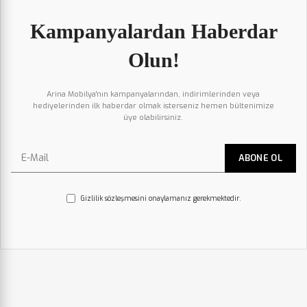
Kampanyalardan Haberdar
Olun!
Arina Mobilya'nın kampanyalarından, indirimlerinden veya
hediyelerinden ilk haberdar olmak isterseniz hemen bültenimize
üye olabilirsiniz.
Gizlilik sözleşmesini onaylamanız gerekmektedir.