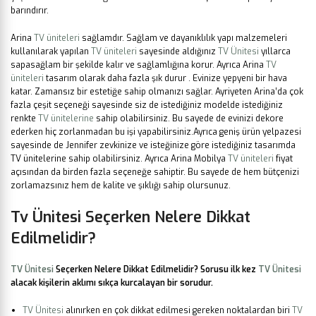
barındırır.
Arina
TV üniteleri
sağlamdır. Sağlam ve dayanıklılık yapı malzemeleri
kullanılarak yapılan
TV üniteleri
sayesinde aldığınız
TV Ünitesi
yıllarca
sapasağlam bir şekilde kalır ve sağlamlığına korur. Ayrıca Arina
TV
üniteleri
tasarım olarak daha fazla şık durur . Evinize yepyeni bir hava
katar. Zamansız bir estetiğe sahip olmanızı sağlar. Ayriyeten Arina’da çok
fazla çeşit seçeneği sayesinde siz de istediğiniz modelde istediğiniz
renkte
TV ünitelerine
sahip olabilirsiniz. Bu sayede de evinizi dekore
ederken hiç zorlanmadan bu işi yapabilirsiniz.Ayrıca geniş ürün yelpazesi
sayesinde de Jennifer zevkinize ve isteğinize göre istediğiniz tasarımda
TV ünitelerine sahip olabilirsiniz. Ayrıca Arina Mobilya
TV üniteleri
fiyat
açısından da birden fazla seçeneğe sahiptir. Bu sayede de hem bütçenizi
zorlamazsınız hem de kalite ve şıklığı sahip olursunuz.
Tv Ünitesi
Seçerken Nelere Dikkat
Edilmelidir?
TV Ünitesi
Seçerken Nelere Dikkat Edilmelidir?
Sorusu ilk kez
TV Ünitesi
alacak kişilerin aklımı sıkça kurcalayan bir sorudur.
TV Ünitesi
alınırken en çok dikkat edilmesi gereken noktalardan biri
TV