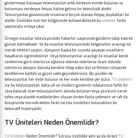
göstermeye başlayan televizyonlar artık herkesin evinde bulunan ve
bulunması nerdeyse ihtiyaç haline gelmiş bir teknolojik alettir.
Televizyonlar günümüzde insanların birçok alanda ihtiyaç duydukları bir
alettir. Özellikle evin her bölgesinde kullanılabilecek bu
üniteler
, farklı
yapılarıyla ortaya çıkar.
Örneğin insanlar televizyondaki haberler sayesinde gündemi takip ederek
güncel kalmaktadır. Ya da insanlar televizyondaki belgeseller aracılığı ile
merak ettikleri şeyleri, dünyanın başka bir ucunda yaşayan insanların
hayatlarını öğrenebilirler. Veya televizyonlar aracılığı ile insanlar kendi
zevklerine göre isterlerse eğlence dalında isterlerse dram dalında
isterlerse aksiyon dalında kendine hitap eden dizi ve filmleri izleyerek
kendilerine kaliteli ve güzel vakit geçirebilirsiniz. Bu yüzden de
televizyonlar her evde bulunur ve her evde kendine yer bulur.
TV üniteleri
ise bu televizyonları daha şık ve modern gösteren odalarınıza farklı bir
Java katacak olan televizyonların altında bulunan veya çevresini saran
tahta veya plastik maddelerden oluşan birden fazla çekmece ve rafı da
bünyesinde barındırabilen farklı tarzda modelleri bulunabilen bir
dekoratif materyaldir.
TV Üniteleri
Neden Önemlidir?
TV Üniteleri
Neden Önemlidir?
Sorusu özellikle yeni ya da ilk kez
TV