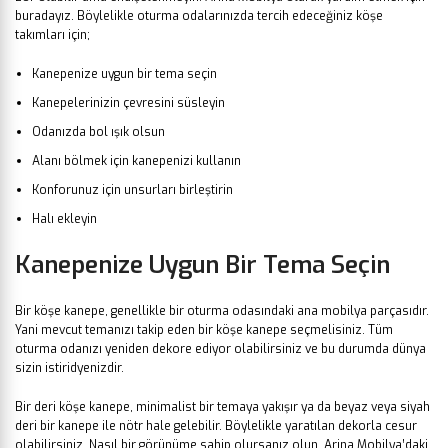
buradayız. Böylelikle oturma odalarınızda tercih edeceğiniz köşe
takımları için;
Kanepenize uygun bir tema seçin
Kanepelerinizin çevresini süsleyin
Odanızda bol ışık olsun
Alanı bölmek için kanepenizi kullanın
Konforunuz için unsurları birleştirin
Halı ekleyin
Kanepenize Uygun Bir Tema Seçin
Bir köşe kanepe, genellikle bir oturma odasındaki ana mobilya parçasıdır.
Yani mevcut temanızı takip eden bir köşe kanepe seçmelisiniz. Tüm
oturma odanızı yeniden dekore ediyor olabilirsiniz ve bu durumda dünya
sizin istiridyenizdir.
Bir deri köşe kanepe, minimalist bir temaya yakışır ya da beyaz veya siyah
deri bir kanepe ile nötr hale gelebilir. Böylelikle yaratılan dekorla cesur
olabilirsiniz. Nasıl bir görünüme sahip olursanız olun, Arina Mobilya’daki