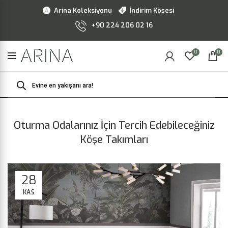
Arina Koleksiyonu
İndirim Köşesi
+90 224 206 02 16
0
0
Products
search
Oturma Odalarınız İçin Tercih Edebileceğiniz
Köşe Takımları
28
KAS