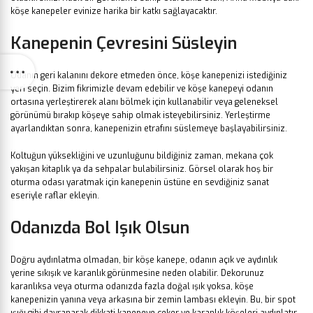
köşe kanepeler evinize harika bir katkı sağlayacaktır.
Kanepenin Çevresini Süsleyin
Odanın geri kalanını dekore etmeden önce, köşe kanepenizi istediğiniz
yeri seçin. Bizim fikrimizle devam edebilir ve köşe kanepeyi odanın
ortasına yerleştirerek alanı bölmek için kullanabilir veya geleneksel
görünümü bırakıp köşeye sahip olmak isteyebilirsiniz. Yerleştirme
ayarlandıktan sonra, kanepenizin etrafını süslemeye başlayabilirsiniz.
Koltuğun yüksekliğini ve uzunluğunu bildiğiniz zaman, mekana çok
yakışan kitaplık ya da sehpalar bulabilirsiniz. Görsel olarak hoş bir
oturma odası yaratmak için kanepenin üstüne en sevdiğiniz sanat
eseriyle raflar ekleyin.
Odanızda Bol Işık Olsun
Doğru aydınlatma olmadan, bir köşe kanepe, odanın açık ve aydınlık
yerine sıkışık ve karanlık görünmesine neden olabilir. Dekorunuz
karanlıksa veya oturma odanızda fazla doğal ışık yoksa, köşe
kanepenizin yanına veya arkasına bir zemin lambası ekleyin. Bu, bir spot
ışığı gibi davranarak dikkati kanepeye çeker ve karanlık köşeleri aydınlatır.