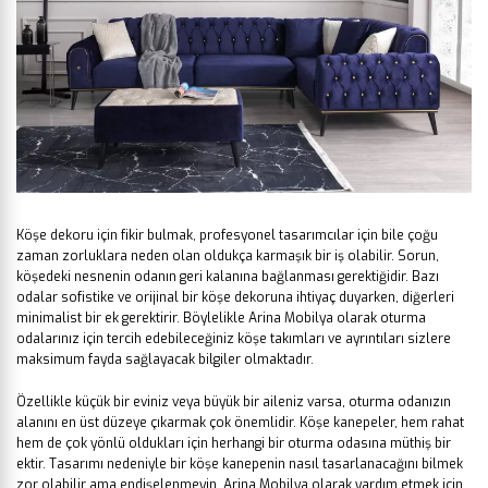
Köşe dekoru için fikir bulmak, profesyonel tasarımcılar için bile çoğu
zaman zorluklara neden olan oldukça karmaşık bir iş olabilir. Sorun,
köşedeki nesnenin odanın geri kalanına bağlanması gerektiğidir.
Bazı
odalar sofistike ve orijinal bir köşe dekoruna ihtiyaç duyarken, diğerleri
minimalist bir ek gerektirir. Böylelikle Arina Mobilya olarak oturma
odalarınız için tercih edebileceğiniz köşe takımları ve ayrıntıları sizlere
maksimum fayda sağlayacak bilgiler olmaktadır.
Özellikle küçük bir eviniz veya büyük bir aileniz varsa, oturma odanızın
alanını en üst düzeye çıkarmak çok önemlidir. Köşe kanepeler, hem rahat
hem de çok yönlü oldukları için herhangi bir oturma odasına müthiş bir
ektir. Tasarımı nedeniyle bir köşe kanepenin nasıl tasarlanacağını bilmek
zor olabilir ama endişelenmeyin. Arina Mobilya olarak yardım etmek için