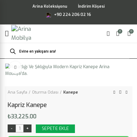
Arina Koleksiyonu
İndirim Köşesi
+90 224 206 02 16
0
0
Products
search
Büyütmek için tıklayın
Ana Sayfa
Oturma Odası
Kanepe
Kapriz Kanepe
₺
33,225.00
SEPETE EKLE