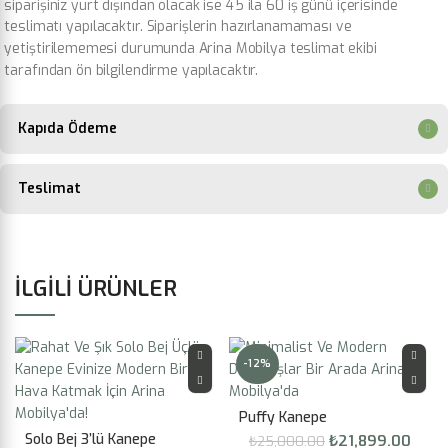
siparişiniz yurt dışından olacak ise 45 ila 60 iş günü içerisinde
teslimatı yapılacaktır. Siparişlerin hazırlanamaması ve
yetiştirilememesi durumunda Arina Mobilya teslimat ekibi
tarafından ön bilgilendirme yapılacaktır.
Kapıda Ödeme
Teslimat
İLGILI ÜRÜNLER
-12%
Puffy Kanepe
Solo Bej 3’lü Kanepe
Orijinal
Şu
₺
21,899.00
₺
25,000.00