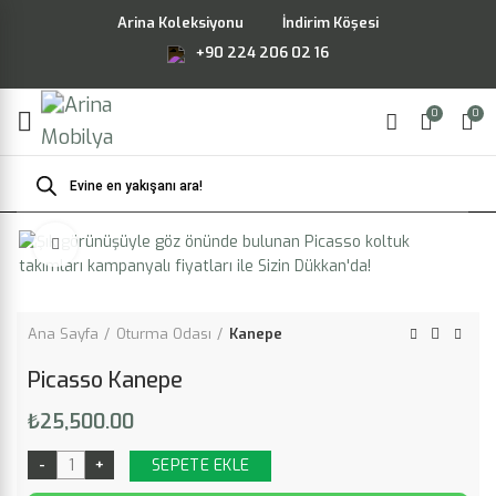
Arina Koleksiyonu
İndirim Köşesi
+90 224 206 02 16
0
0
Products
search
Büyütmek için tıklayın
Ana Sayfa
Oturma Odası
Kanepe
Picasso Kanepe
₺
25,500.00
SEPETE EKLE