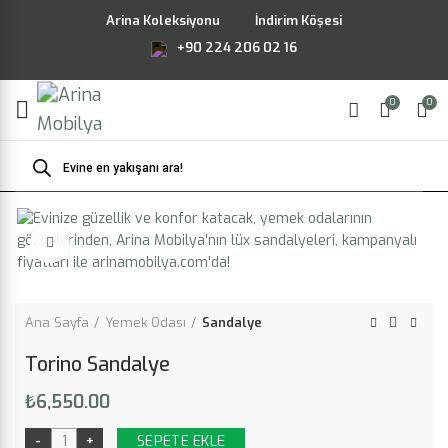
Arina Koleksiyonu
İndirim Köşesi
+90 224 206 02 16
0
0
Products
search
Büyütmek için tıklayın
Ana Sayfa
Yemek Odası
Sandalye
Torino Sandalye
₺
6,550.00
SEPETE EKLE