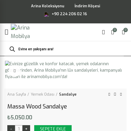
Arina Koleksiyonu
İndirim Köşesi
+90 224 206 02 16
0
0
Products
search
Büyütmek için tıklayın
Ana Sayfa
Yemek Odası
Sandalye
Massa Wood Sandalye
₺
5,050.00
SEPETE EKLE