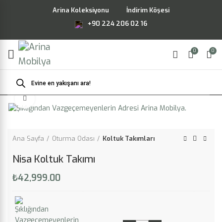
Arina Koleksiyonu
İndirim Köşesi
+90 224 206 02 16
0
0
Products
search
Büyütmek için tıklayın
Ana Sayfa
Oturma Odası
Koltuk Takımları
Nisa Koltuk Takımı
₺
42,999.00