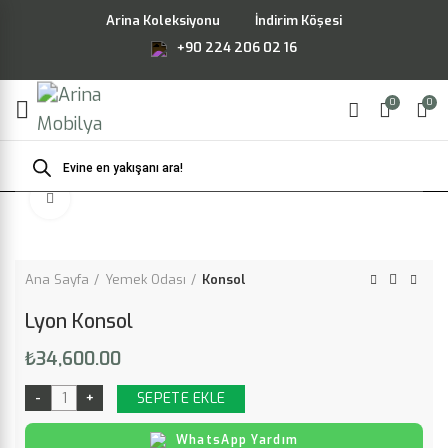
Arina Koleksiyonu
İndirim Köşesi
+90 224 206 02 16
0
0
Products
search
Büyütmek için tıklayın
Ana Sayfa
Yemek Odası
Konsol
Lyon Konsol
₺
34,600.00
SEPETE EKLE
WhatsApp Yardım