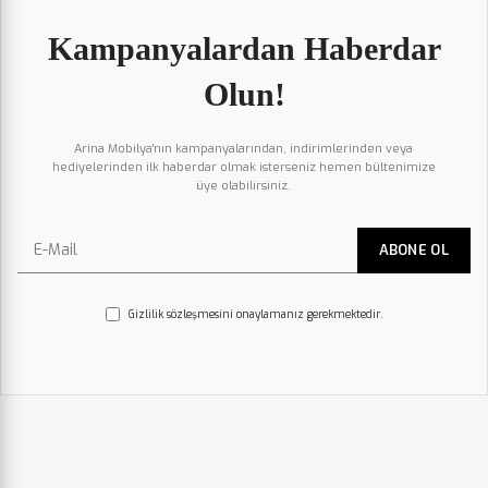
Kampanyalardan Haberdar
Olun!
Arina Mobilya'nın kampanyalarından, indirimlerinden veya
hediyelerinden ilk haberdar olmak isterseniz hemen bültenimize
üye olabilirsiniz.
Gizlilik sözleşmesini onaylamanız gerekmektedir.