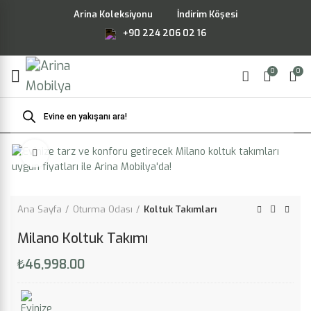
Arina Koleksiyonu
İndirim Köşesi
+90 224 206 02 16
0
0
Products
search
Büyütmek için tıklayın
Ana Sayfa
Oturma Odası
Koltuk Takımları
Milano Koltuk Takımı
₺
46,998.00