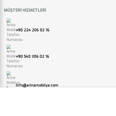
MÜŞTERI HIZMETLERI
+90 224 206 02 16
+90 540 306 02 16
info@arinamobilya.com
Web sitemizdeki deneyiminizi geliştirmek için çerezleri
kullanıyoruz. Bu web sitesine göz atarak, çerez
kullanımımızı kabul etmiş olursunuz.
Yeniceköy, Bursa Karayolu 4.km, 16400 İnegöl/Bursa