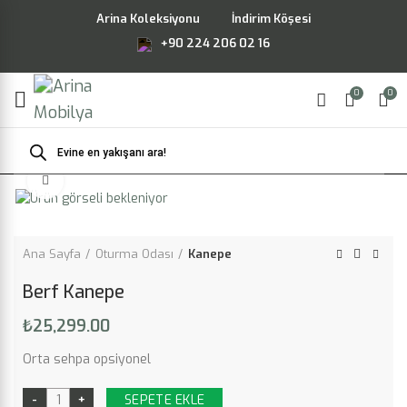
Arina Koleksiyonu
İndirim Köşesi
+90 224 206 02 16
0
0
Products
search
Büyütmek için tıklayın
Ana Sayfa
Oturma Odası
Kanepe
Berf Kanepe
₺
25,299.00
Orta sehpa opsiyonel
SEPETE EKLE