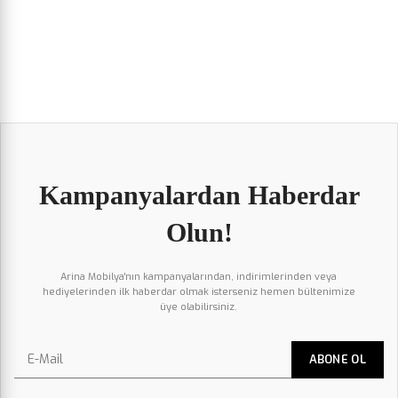
Kampanyalardan Haberdar
Olun!
Arina Mobilya'nın kampanyalarından, indirimlerinden veya
hediyelerinden ilk haberdar olmak isterseniz hemen bültenimize
üye olabilirsiniz.