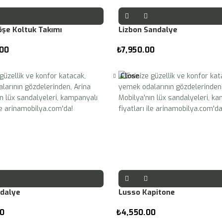
öşe Koltuk Takımı
Lizbon Sandalye
.00
₺
7,950.00
Close
dalye
Lusso Kapitone
0
₺
4,550.00