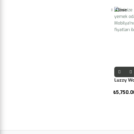
Close
Luzzy W
₺
5,750.0