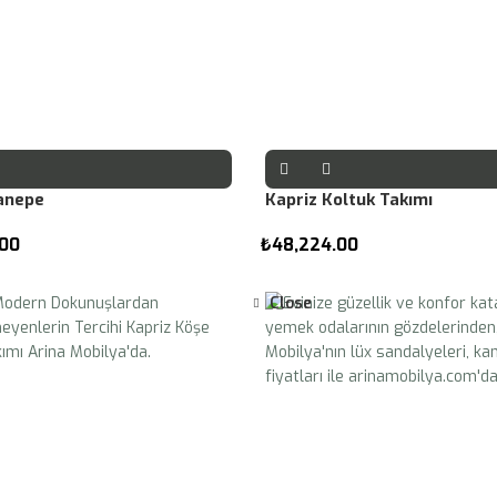
anepe
Kapriz Koltuk Takımı
.00
₺
48,224.00
Close