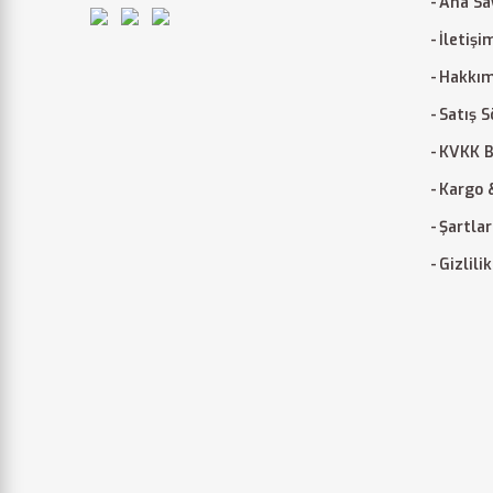
Ana Sa
İletişi
Hakkım
Satış 
KVKK B
Kargo 
Şartlar
Gizlili