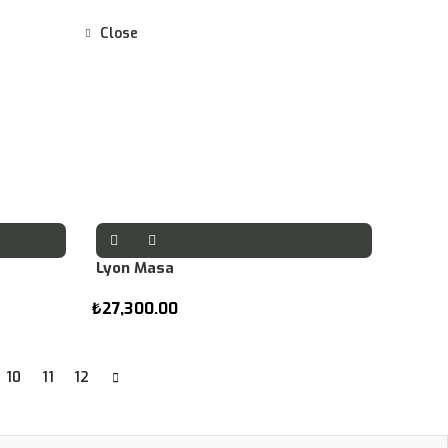
Close
Lyon Masa
₺
27,300.00
10
11
12