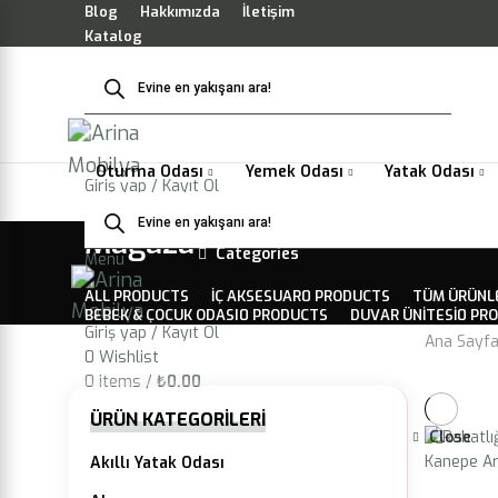
Blog
Hakkımızda
İletişim
Katalog
Products
search
Arina Koleksiyonu
İndirim Köşesi
Oturma Odası
Yemek Odası
Yatak Odası
Giriş yap / Kayıt Ol
Products
0
Wishlist
search
Mağaza
0
items
/
₺
0.00
Categories
Menu
ALL
PRODUCTS
IÇ AKSESUAR
0 PRODUCTS
TÜM ÜRÜNL
BEBEK & ÇOCUK ODASI
0 PRODUCTS
DUVAR ÜNITESI
0 PR
Giriş yap / Kayıt Ol
Ana Sayf
0
Wishlist
0
items
/
₺
0.00
ÜRÜN KATEGORILERI
Close
Akıllı Yatak Odası