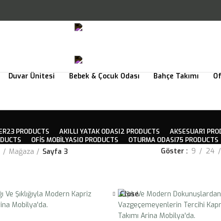
+90 224 206 02 16
Arina Koleksiyonu
İndirim Köşesi
+90 224 206 02 16
Duvar Ünitesi
Bebek & Çocuk Odası
Bahçe Takımı
Of
ER
23 PRODUCTS
AKILLI YATAK ODASI
2 PRODUCTS
AKSESUAR
1 PR
ODUCTS
OFIS MOBILYASI
0 PRODUCTS
OTURMA ODASI
75 PRODUCTS
Göster
9
24
a
Mağaza
Sayfa 3
Close