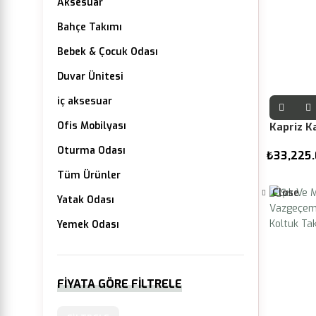
Aksesuar
Bahçe Takımı
Bebek & Çocuk Odası
Duvar Ünitesi
iç aksesuar
Ofis Mobilyası
Kapriz K
Oturma Odası
₺
33,225
Tüm Ürünler
Close
Yatak Odası
Yemek Odası
FIYATA GÖRE FILTRELE