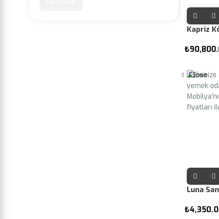
FILTRELE
En
En
düşük
yüksek
fiyat
fiyat
Kapriz K
₺
90,800
Close
Luna San
₺
4,350.0