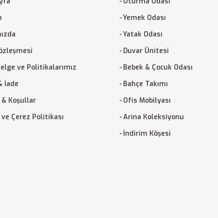
yfa
Oturma Odası
m
Yemek Odası
ızda
Yatak Odası
Sözleşmesi
Duvar Ünitesi
elge ve Politikalarımız
Bebek & Çocuk Odası
& İade
Bahçe Takımı
 & Koşullar
Ofis Mobilyası
k ve Çerez Politikası
Arina Koleksiyonu
İndirim Köşesi