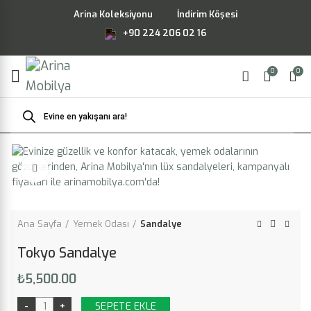
Arina Koleksiyonu
İndirim Köşesi
+90 224 206 02 16
0
0
Products
search
Büyütmek için tıklayın
Ana Sayfa
Yemek Odası
Sandalye
Tokyo Sandalye
₺
5,500.00
SEPETE EKLE