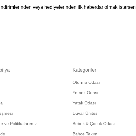
ndirimlerinden veya hediyelerinden ilk haberdar olmak isterseni
bilya
Kategoriler
Oturma Odası
Yemek Odası
da
Yatak Odası
leşmesi
Duvar Ünitesi
 ve Politikalarımız
Bebek & Çocuk Odası
ade
Bahçe Takımı