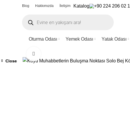
Katalog
+90 224 206 02 
Blog
Hakkımızda
İletişim
Products
search
Oturma Odası
Yemek Odası
Yatak Odası
Büyütmek için tıklayın
Close
Close
Close
Close
Close
Close