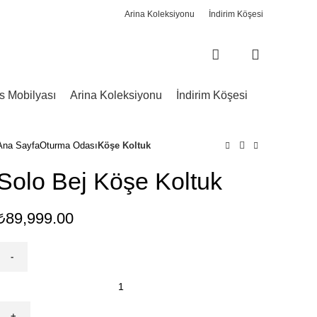
Arina Koleksiyonu
İndirim Köşesi
0
0
s Mobilyası
Arina Koleksiyonu
İndirim Köşesi
Ana Sayfa
Oturma Odası
Köşe Koltuk
Solo Bej Köşe Koltuk
₺
89,999.00
Solo
Bej
Köşe