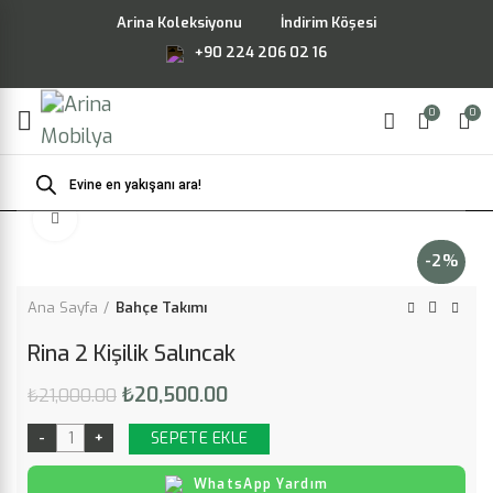
Arina Koleksiyonu
İndirim Köşesi
+90 224 206 02 16
0
0
Products
search
Büyütmek için tıklayın
-2%
Ana Sayfa
Bahçe Takımı
Rina 2 Kişilik Salıncak
Orijinal
Şu
₺
20,500.00
₺
21,000.00
fiyat:
andaki
₺21,000.00.
fiyat:
SEPETE EKLE
₺20,500.00.
WhatsApp Yardım