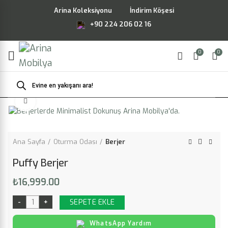
Arina Koleksiyonu
İndirim Köşesi
+90 224 206 02 16
0
0
Products
search
Büyütmek için tıklayın
Ana Sayfa
Oturma Odası
Berjer
Puffy Berjer
₺
16,999.00
SEPETE EKLE
WhatsApp Yardım