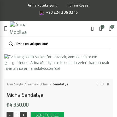
Arina Koleksiyonu
İndirim Köşesi
+90 224 206 02 16
0
0
Products
search
Büyütmek için tıklayın
Ana Sayfa
Yemek Odası
Sandalye
Michy Sandalye
₺
4,350.00
SEPETE EKLE