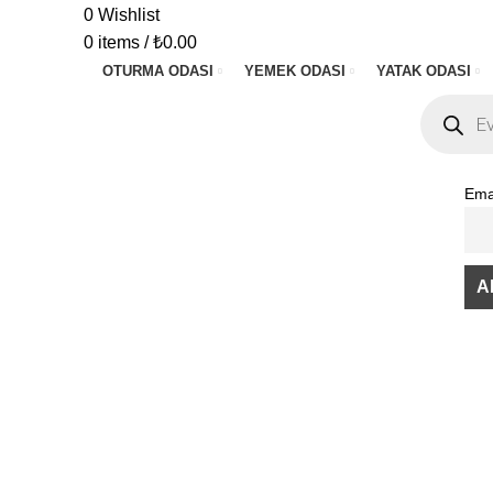
0
Wishlist
0
items
/
₺
0.00
OTURMA ODASI
YEMEK ODASI
YATAK ODASI
Products
search
Ema