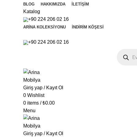
BLOG
HAKKIMIZDA
İLETIŞIM
Katalog
+90 224 206 02 16
ARINA KOLEKSIYONU
İNDIRIM KÖŞESI
+90 224 206 02 16
Products
search
Giriş yap / Kayıt Ol
0
Wishlist
0
items
/
₺
0.00
Menu
Giriş yap / Kayıt Ol