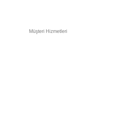
Müşteri Hizmetleri
+90
224 206 02 16
+90
540 306 02 16
info@arinamobilya.com
Yeniceköy, Bursa Karayolu 4.km,
16400 İnegöl/Bursa