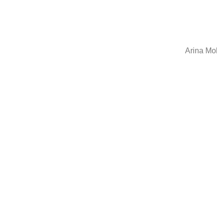
Arina Mo
Ana Sayfa
İletişim
Hakkımız
Satış Söz
KVKK Belge
Kargo & İ
Şartlar & 
Gizlilik ve