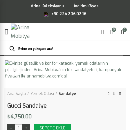
Arina Koleksiyonu
İndirim Köşesi
+90 224 206 02 16
0
0
Products
search
Büyütmek için tıklayın
Ana Sayfa
Yemek Odası
Sandalye
Gucci Sandalye
₺
4,750.00
SEPETE EKLE